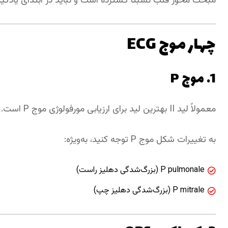
مبحث محور قلب نسبتاً گسترده است و نباید در ابتدای یادگیر
چهار موج ECG
1. موج P
معمولاً لید II بهترین لید برای ارزیابی مورفولوژی موج P است.
به تغییرات شکل موج P توجه کنید، به‌ویژه:
P pulmonale (بزرگ‌شدگی دهلیز راست)
P mitrale (بزرگ‌شدگی دهلیز چپ)