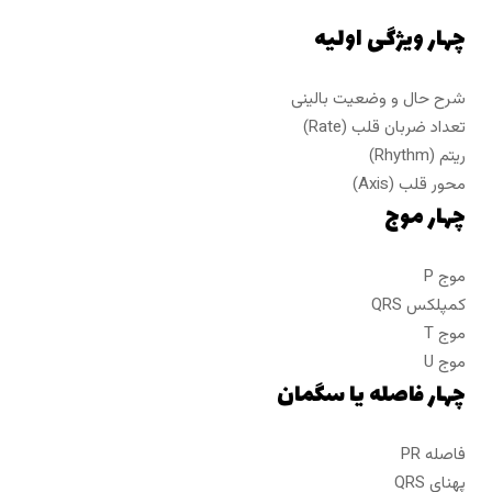
چهار ویژگی اولیه
شرح حال و وضعیت بالینی
تعداد ضربان قلب (Rate)
ریتم (Rhythm)
محور قلب (Axis)
چهار موج
موج P
کمپلکس QRS
موج T
موج U
چهار فاصله یا سگمان
فاصله PR
پهنای QRS