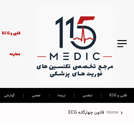
قلبی و ECG
معاینه
قلبی و ECG
تنفسی
تروما
عصبی
گوارشی
Home
قانون چهارگانه ECG