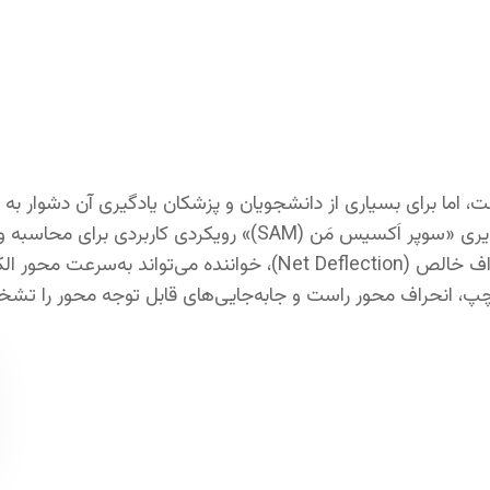
نوار قلب است، اما برای بسیاری از دانشجویان و پزشکان یادگیری آن دشوار به 
می‌رسد. در این مقاله، جرارد فنسی با معرفی روش ساده و تصویری «سوپر اَکسیس مَن (SAM)» رویکردی 
قلب ارائه می‌دهد. با استفاده از لیدهای I و aVF و مفهوم انحراف خالص (Net Deflection)، خواننده می‌تواند به
ر چپ، انحراف محور راست و جابه‌جایی‌های قابل توجه محور را ت