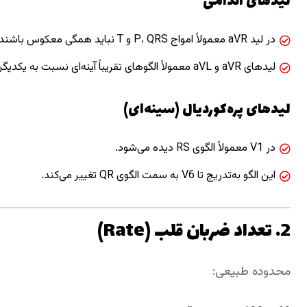
لیدهای اندامی
در لید aVR معمولاً امواج P، QRS و T نباید همگی معکوس باشند.
لیدهای aVR و aVL معمولاً الگوهای تقریباً آینه‌ای نسبت به یکدیگر دارند.
لیدهای پره‌کوردیال (سینه‌ای)
در V1 معمولاً الگوی RS دیده می‌شود.
این الگو به‌تدریج تا V6 به سمت الگوی QR تغییر می‌کند.
2. تعداد ضربان قلب (Rate)
محدوده طبیعی: