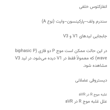
انفارکتوس خلفی
سندرم ولف–پارکینسون–وایت (نوع A)
جابجایی لیدهای V1 و V3
در این حالت ممکن است موج P دو فازی (biphasic P
wave) که معمولاً فقط در V1 دیده می‌شود، در لید V3
مشاهده شود.
دیستروفی عضلانی
غلبه موج R در aVR
علل غلبه موج R در aVR