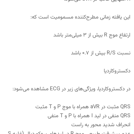
این یافته زمانی مطرح‌کننده مسمومیت است که:
ارتفاع موج R بیش از ۳ میلی‌متر باشد
نسبت R/S بیش از ۰.۷ باشد
دکستروکاردیا
در دکستروکاردیا، ویژگی‌های زیر در ECG مشاهده می‌شود:
QRS مثبت در aVR همراه با موج P و T مثبت
QRS منفی در لید I همراه با P و T منفی
انحراف شدید محور به راست
عدم پیشرفت طبیعی موج R در لیدهای پره‌کوردیال (غلبه S