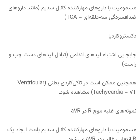
مسمومیت با داروهای مهارکننده کانال سدیم (مانند داروهای
ضدافسردگی سه‌حلقه‌ای – TCA)
دکستروکاردیا
جابجایی اشتباه لیدهای اندامی (تبادل لیدهای دست چپ و
راست)
همچنین ممکن است در تاکی‌کاردی بطنی (Ventricular
Tachycardia – VT) مشاهده شود.
نمونه‌های غلبه موج R در aVR
مسمومیت با داروهای مهارکننده کانال سدیم باعث ایجاد یک
R انتهایی غالب در aVR می‌شود.