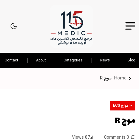
Contact
About
Categories
News
Blog
Home
موج R
- امواج ECG
موج R
87 Views
0 Comments