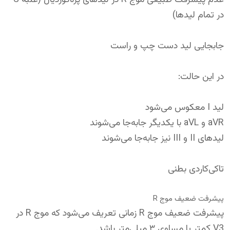
در تمام لیدها)
جابجایی لید دست چپ و راست
در این حالت:
لید I معکوس می‌شود
aVR و aVL با یکدیگر جابه‌جا می‌شوند
لیدهای II و III نیز جابه‌جا می‌شوند
تاکی‌کاردی بطنی
پیشرفت ضعیف موج R
پیشرفت ضعیف موج R زمانی تعریف می‌شود که موج R در
V3 کمتر یا مساوی ۳ میلی‌متر باشد.