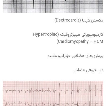
دکستروکاردیا (Dextrocardia)
کاردیومیوپاتی هیپرتروفیک (Hypertrophic
Cardiomyopathy – HCM)
بیماری‌های عضلانی-دژنراتیو مانند:
دیستروفی عضلانی