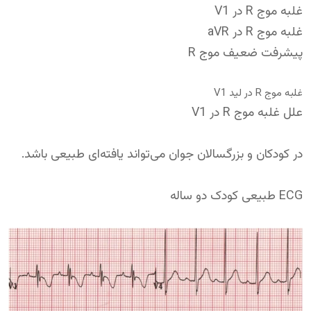
غلبه موج R در V1
غلبه موج R در aVR
پیشرفت ضعیف موج R
غلبه موج R در لید V1
علل غلبه موج R در V1
در کودکان و بزرگسالان جوان می‌تواند یافته‌ای طبیعی باشد.
ECG طبیعی کودک دو ساله