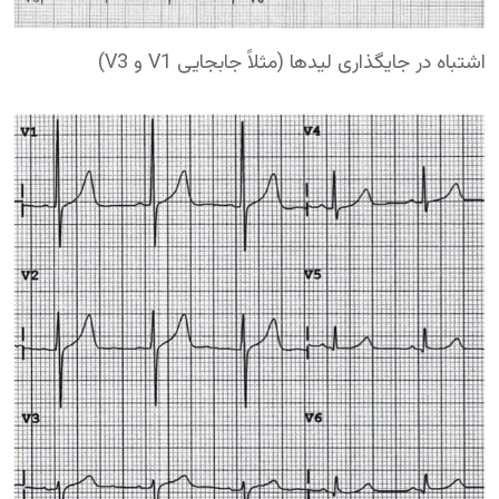
اشتباه در جایگذاری لیدها (مثلاً جابجایی V1 و V3)